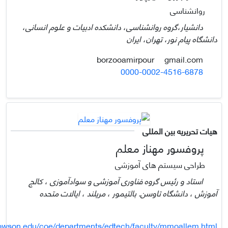
روانشناسی
دانشیار،گروه روانشناسی، دانشکده ادبیات و علوم انسانی،
دانشگاه پیام نور، تهران، ایران
gmail.com
borzooamirpour
0000-0002-4516-6878
هیات تحریریه بین المللی
پروفسور مهناز معلم
طراحی سیستم های آموزشی
استاد و رئیس گروه فناوری آموزشی و سوادآموزی ، کالج
آموزش ، دانشگاه تاوسن. بالتیمور ، مریلند ، ایالات متحده
wson.edu/coe/departments/edtech/faculty/mmoallem.html