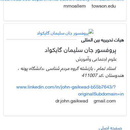
towson.edu
mmoallem
هیات تحریریه بین المللی
پروفسور جان سلیمان گایکواد
علوم اجتماعی وآموزش
استاد تمام ، بازنشته گروه مردم شناسی ،دانشگاه پونه ،
هندوستان ،کد 411007
www.linkedin.com/in/john-gaikwad-b55b7643/?
originalSubdomain=in
gmail.com
dr.john.gaikwad
صفحه اصلی