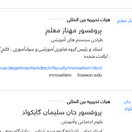
هیات تحریریه بین المللی
پروفسور مهناز معلم
طراحی سیستم های آموزشی
استاد و رئیس گروه فناوری آموزشی و سوادآموزی ، کالج آم
، ایالات متحده
oe/departments/edtech/faculty/mmoallem.html
towson.edu
mmoallem
هیات تحریریه بین المللی
پروفسور جان سلیمان گایکواد
علوم اجتماعی وآموزش
استاد تمام ، بازنشته گروه مردم شناسی ،دانشگاه پونه ، هندوس