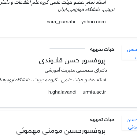
استاد تمام ،عضو هیئت علمی گروه علم اطلاعات و دانش
تربیتی، دانشگاه خوارزمی،ایران
yahoo.com
sara_purriahi
هیات تحریریه
پروفسور حسن قلاوندی
دکترای تخصصی مدیریت آموزشی
استاد،عضو هیات علمی ، گروه مدیریت ،دانشگاه ارومیه،ار
urmia.ac.ir
h.ghalavandi
هیات تحریریه
پروفسورحسین مومنی مهموئی