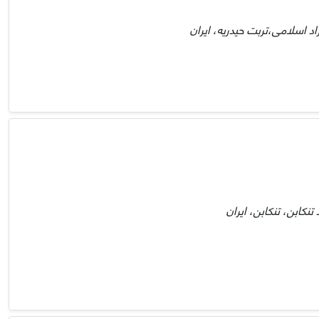
د اسلامی،تربت حیدریه، ایران
نکابن، تنکابن، ایران