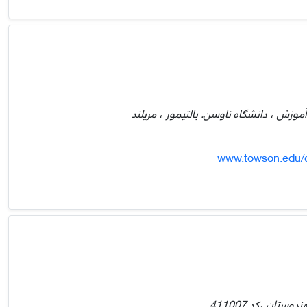
وزش ، دانشگاه تاوسن. بالتیمور ، مریلند
www.towson.edu/c
تان ،کد 411007